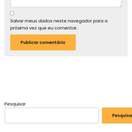
Salvar meus dados neste navegador para a
próxima vez que eu comentar.
Pesquisar
Pesquisa