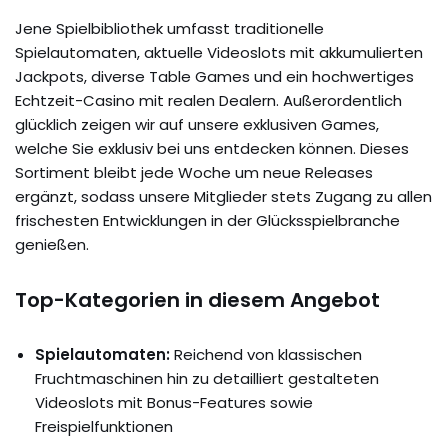
Jene Spielbibliothek umfasst traditionelle
Spielautomaten, aktuelle Videoslots mit akkumulierten
Jackpots, diverse Table Games und ein hochwertiges
Echtzeit-Casino mit realen Dealern. Außerordentlich
glücklich zeigen wir auf unsere exklusiven Games,
welche Sie exklusiv bei uns entdecken können. Dieses
Sortiment bleibt jede Woche um neue Releases
ergänzt, sodass unsere Mitglieder stets Zugang zu allen
frischesten Entwicklungen in der Glücksspielbranche
genießen.
Top-Kategorien in diesem Angebot
Spielautomaten:
Reichend von klassischen
Fruchtmaschinen hin zu detailliert gestalteten
Videoslots mit Bonus-Features sowie
Freispielfunktionen