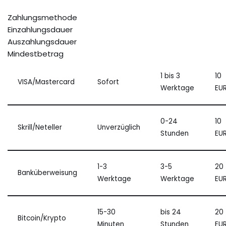
Zahlungsmethode
Einzahlungsdauer
Auszahlungsdauer
Mindestbetrag
1 bis 3
10
VISA/Mastercard
Sofort
Werktage
EU
0-24
10
Skrill/Neteller
Unverzüglich
Stunden
EU
1-3
3-5
20
Banküberweisung
Werktage
Werktage
EU
15-30
bis 24
20
Bitcoin/Krypto
Minuten
Stunden
EU