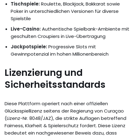
Tischspiele:
Roulette, Blackjack, Bakkarat sowie
Poker in unterschiedlichen Versionen für diverse
Spielstile
Live-Casino:
Authentische Spielbank-Ambiente mit
geschulten Croupiers in Live-Übertragung
Jackpotspiele:
Progressive Slots mit
Gewinnpotenzial im hohen Millionenbereich
Lizenzierung und
Sicherheitsstandards
Diese Plattform operiert nach einer offiziellen
Glücksspiellizenz seitens der Regierung von Curaçao
(Lizenz-Nr. 8048/JAZ), die strikte Auflagen betreffend
Fairness, Klarheit & Spielerschutz fordert. Diese Lizenz
bedeutet ein nachgewiesener Beweis dazu, dass