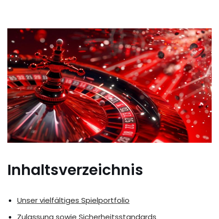
Inhaltsverzeichnis
Unser vielfältiges Spielportfolio
Zulassung sowie Sicherheitsstandards