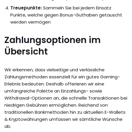
Treuepunkte:
Sammeln Sie bei jedem Einsatz
Punkte, welche gegen Bonus-Guthaben getauscht
werden vermögen
Zahlungsoptionen im
Übersicht
Wir erkennen, dass vielseitige und verlässliche
Zahlungsmethoden essenziell für ein gutes Gaming-
Erlebnis bedeuten. Deshalb offerieren wir eine
umfangreiche Palette an Einzahlungs- sowie
Withdrawal-Optionen an, die schnelle Transaktionen bei
niedrigen Gebühren ermöglichen. Reichend von
traditionellen Bankmethoden hin zu aktuellen E-Wallets
& Kryptowährungen umfassen wir sämtliche Wünsche
ab.