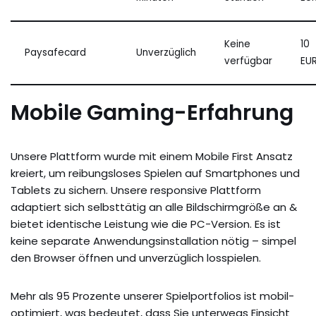
Keine
10
Paysafecard
Unverzüglich
verfügbar
EU
Mobile Gaming-Erfahrung
Unsere Plattform wurde mit einem Mobile First Ansatz
kreiert, um reibungsloses Spielen auf Smartphones und
Tablets zu sichern. Unsere responsive Plattform
adaptiert sich selbsttätig an alle Bildschirmgröße an &
bietet identische Leistung wie die PC-Version. Es ist
keine separate Anwendungsinstallation nötig – simpel
den Browser öffnen und unverzüglich losspielen.
Mehr als 95 Prozente unserer Spielportfolios ist mobil-
optimiert, was bedeutet, dass Sie unterwegs Einsicht