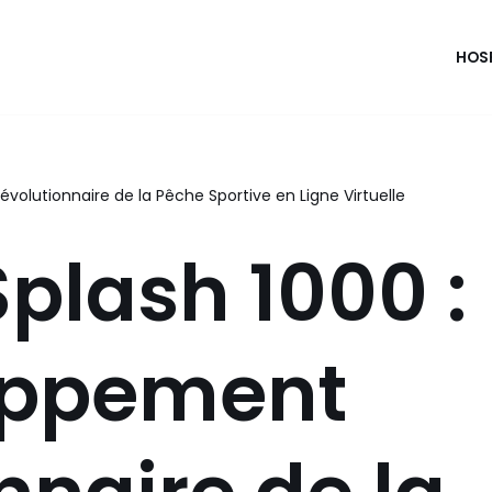
HOSP
volutionnaire de la Pêche Sportive en Ligne Virtuelle
Splash 1000 :
oppement