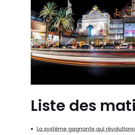
Liste des mat
La système gagnante qui révolution