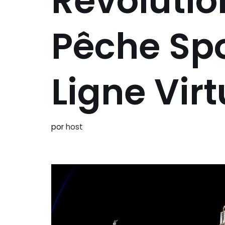
Révolutio
Pêche Spo
Ligne Virt
por
host