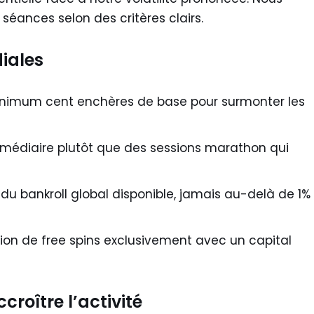
séances selon des critères clairs.
diales
minimum cent enchères de base pour surmonter les
rmédiaire plutôt que des sessions marathon qui
du bankroll global disponible, jamais au-delà de 1%
ition de free spins exclusivement avec un capital
roître l’activité