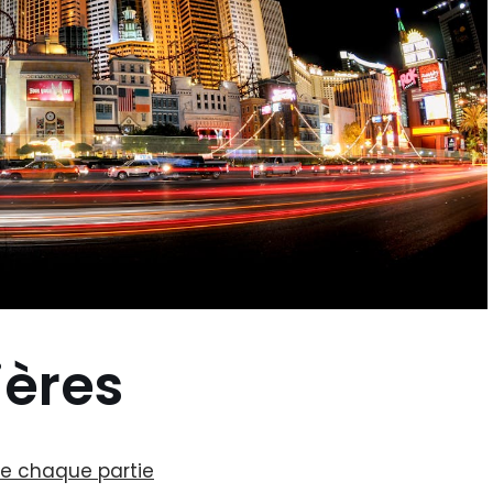
ières
ne chaque partie