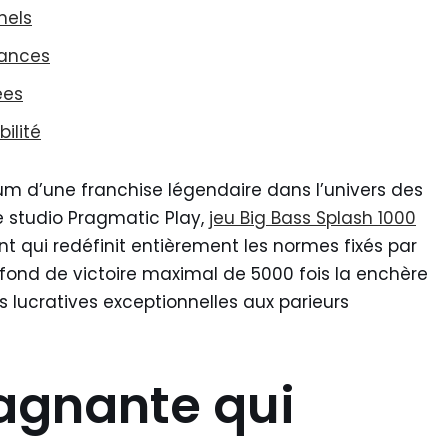
nels
éances
ées
ilité
m d’une franchise légendaire dans l’univers des
e studio Pragmatic Play,
jeu Big Bass Splash 1000
t qui redéfinit entièrement les normes fixés par
fond de victoire maximal de 5000 fois la enchère
s lucratives exceptionnelles aux parieurs
agnante qui