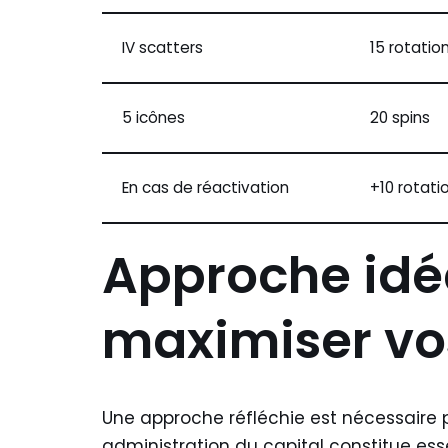
IV scatters
15 rotatio
5 icônes
20 spins
En cas de réactivation
+10 rotati
Approche idé
maximiser vo
Une approche réfléchie est nécessaire p
administration du capital constitue esse