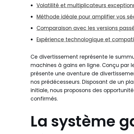
Volatilité et multiplicateurs exception
Méthode idéale pour amplifier vos s
Comparaison avec les versions pass
Expérience technologique et compatib
Ce divertissement représente le summu
machines à gains en ligne. Conçu par l
présente une aventure de divertissemen
nos prédécesseurs. Disposant de un pla
initiale, nous proposons des opportunité
confirmés.
La système g