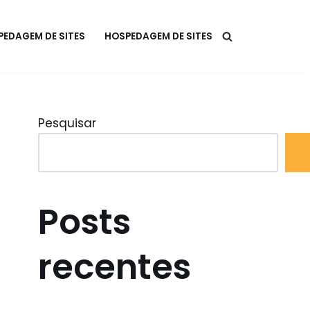
EDAGEM DE SITES
HOSPEDAGEM DE SITES
Pesquisar
Posts
recentes