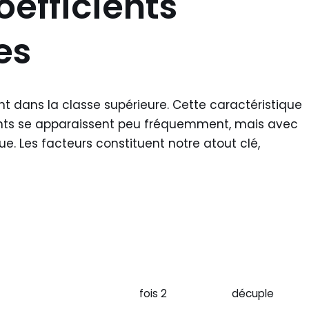
oefficients
es
nt dans la classe supérieure. Cette caractéristique
ants se apparaissent peu fréquemment, mais avec
. Les facteurs constituent notre atout clé,
fois 2
décuple