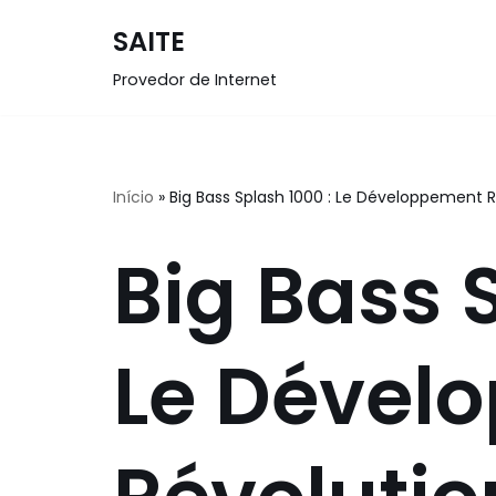
SAITE
Pular
Provedor de Internet
para
o
conteúdo
Início
»
Big Bass Splash 1000 : Le Développement Ré
Big Bass 
Le Dével