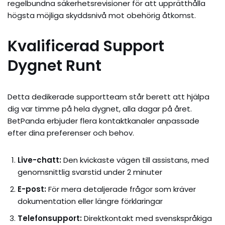
regelbundna säkerhetsrevisioner för att upprätthålla
högsta möjliga skyddsnivå mot obehörig åtkomst.
Kvalificerad Support
Dygnet Runt
Detta dedikerade supportteam står berett att hjälpa
dig var timme på hela dygnet, alla dagar på året.
BetPanda erbjuder flera kontaktkanaler anpassade
efter dina preferenser och behov.
Live-chatt:
Den kvickaste vägen till assistans, med
genomsnittlig svarstid under 2 minuter
E-post:
För mera detaljerade frågor som kräver
dokumentation eller längre förklaringar
Telefonsupport:
Direktkontakt med svenskspråkiga