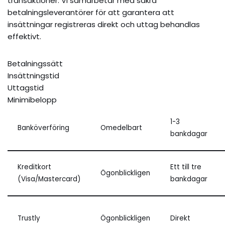
transaktioner. Vi samarbetar med säkra
betalningsleverantörer för att garantera att
insättningar registreras direkt och uttag behandlas
effektivt.
Betalningssätt
Insättningstid
Uttagstid
Minimibelopp
1-3
Banköverföring
Omedelbart
bankdagar
Kreditkort
Ett till tre
Ögonblickligen
(Visa/Mastercard)
bankdagar
Trustly
Ögonblickligen
Direkt