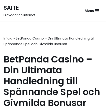
SAITE
Menu
Pular
Provedor de Internet
para
o
conteúdo
Início
»
BetPanda Casino – Din Ultimata Handledning till
Spännande Spel och Givmilda Bonusar
BetPanda Casino –
Din Ultimata
Handledning till
Spännande Spel och
Givmilda Bonusar