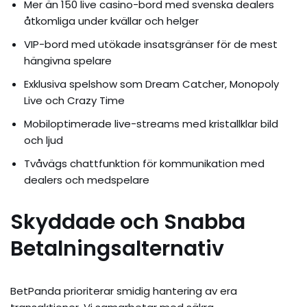
Mer än 150 live casino-bord med svenska dealers
åtkomliga under kvällar och helger
VIP-bord med utökade insatsgränser för de mest
hängivna spelare
Exklusiva spelshow som Dream Catcher, Monopoly
Live och Crazy Time
Mobiloptimerade live-streams med kristallklar bild
och ljud
Tvåvägs chattfunktion för kommunikation med
dealers och medspelare
Skyddade och Snabba
Betalningsalternativ
BetPanda prioriterar smidig hantering av era