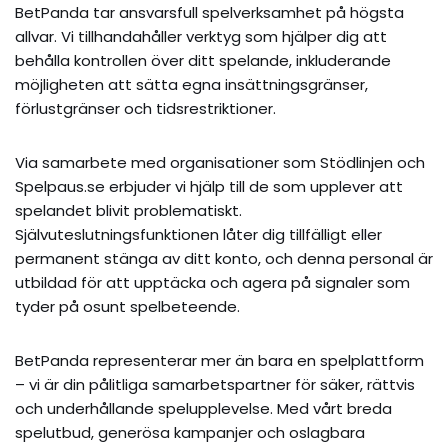
BetPanda tar ansvarsfull spelverksamhet på högsta
allvar. Vi tillhandahåller verktyg som hjälper dig att
behålla kontrollen över ditt spelande, inkluderande
möjligheten att sätta egna insättningsgränser,
förlustgränser och tidsrestriktioner.
Via samarbete med organisationer som Stödlinjen och
Spelpaus.se erbjuder vi hjälp till de som upplever att
spelandet blivit problematiskt.
Självuteslutningsfunktionen låter dig tillfälligt eller
permanent stänga av ditt konto, och denna personal är
utbildad för att upptäcka och agera på signaler som
tyder på osunt spelbeteende.
BetPanda representerar mer än bara en spelplattform
– vi är din pålitliga samarbetspartner för säker, rättvis
och underhållande spelupplevelse. Med vårt breda
spelutbud, generösa kampanjer och oslagbara