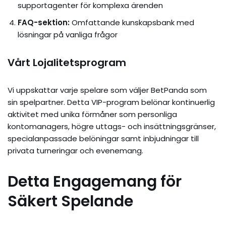
supportagenter för komplexa ärenden
FAQ-sektion:
Omfattande kunskapsbank med
lösningar på vanliga frågor
Vårt Lojalitetsprogram
Vi uppskattar varje spelare som väljer BetPanda som
sin spelpartner. Detta VIP-program belönar kontinuerlig
aktivitet med unika förmåner som personliga
kontomanagers, högre uttags- och insättningsgränser,
specialanpassade belöningar samt inbjudningar till
privata turneringar och evenemang.
Detta Engagemang för
Säkert Spelande