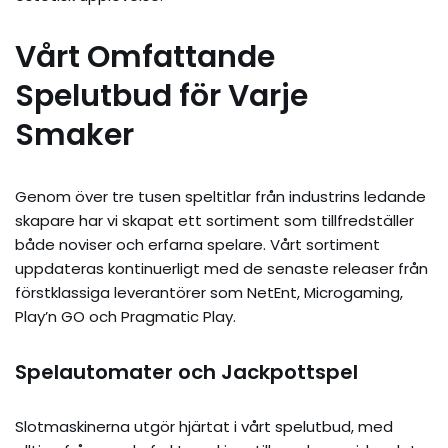
Vårt Omfattande
Spelutbud för Varje
Smaker
Genom över tre tusen speltitlar från industrins ledande
skapare har vi skapat ett sortiment som tillfredställer
både noviser och erfarna spelare. Vårt sortiment
uppdateras kontinuerligt med de senaste releaser från
förstklassiga leverantörer som NetEnt, Microgaming,
Play’n GO och Pragmatic Play.
Spelautomater och Jackpottspel
Slotmaskinerna utgör hjärtat i vårt spelutbud, med