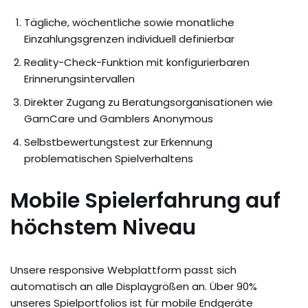
Tägliche, wöchentliche sowie monatliche
Einzahlungsgrenzen individuell definierbar
Reality-Check-Funktion mit konfigurierbaren
Erinnerungsintervallen
Direkter Zugang zu Beratungsorganisationen wie
GamCare und Gamblers Anonymous
Selbstbewertungstest zur Erkennung
problematischen Spielverhaltens
Mobile Spielerfahrung auf
höchstem Niveau
Unsere responsive Webplattform passt sich
automatisch an alle Displaygrößen an. Über 90%
unseres Spielportfolios ist für mobile Endgeräte