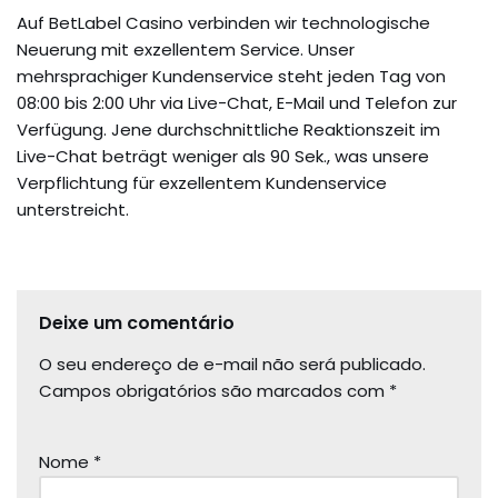
Auf BetLabel Casino verbinden wir technologische
Neuerung mit exzellentem Service. Unser
mehrsprachiger Kundenservice steht jeden Tag von
08:00 bis 2:00 Uhr via Live-Chat, E-Mail und Telefon zur
Verfügung. Jene durchschnittliche Reaktionszeit im
Live-Chat beträgt weniger als 90 Sek., was unsere
Verpflichtung für exzellentem Kundenservice
unterstreicht.
Deixe um comentário
O seu endereço de e-mail não será publicado.
Campos obrigatórios são marcados com
*
Nome
*