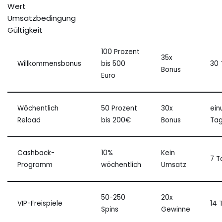
Wert
Umsatzbedingung
Gültigkeit
100 Prozent
35x
Willkommensbonus
bis 500
30 
Bonus
Euro
Wöchentlich
50 Prozent
30x
ein
Reload
bis 200€
Bonus
Ta
Cashback-
10%
Kein
7 T
Programm
wöchentlich
Umsatz
50-250
20x
VIP-Freispiele
14 
Spins
Gewinne