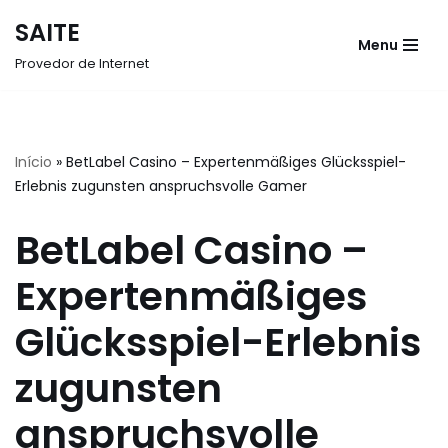
SAITE
Menu
Pular
Provedor de Internet
para
o
conteúdo
Início
»
BetLabel Casino – Expertenmäßiges Glücksspiel-
Erlebnis zugunsten anspruchsvolle Gamer
BetLabel Casino –
Expertenmäßiges
Glücksspiel-Erlebnis
zugunsten
anspruchsvolle