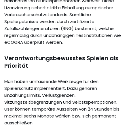
bekanntesten Glücksspielbehörden weltweit. Diese
Lizenzierung sichert strikte Einhaltung europäischer
Verbraucherschutzstandards. Sämtliche
Spielergebnisse werden durch zertifizierte
Zufallszahlengeneratoren (RNG) bestimmt, welche
regelmäßig durch unabhängigen Testinstitutionen wie
eCOGRA überprüft werden.
Verantwortungsbewusstes Spielen als
Priorität
Man haben umfassende Werkzeuge für den
Spielerschutz implementiert. Dazu gehören
Einzahlungslimits, Verlustgrenzen,
Sitzungszeitbegrenzungen und Selbstsperroptionen.
User können temporäre Auszeiten von 24 Stunden bis
maximal sechs Monate wählen bzw. sich permanent
ausschließen.