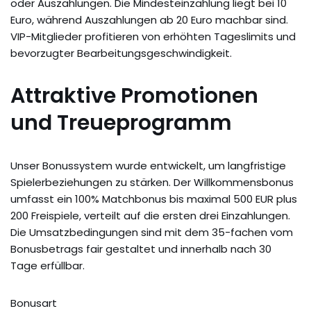
oder Auszahlungen. Die Mindesteinzahlung liegt bei 10
Euro, während Auszahlungen ab 20 Euro machbar sind.
VIP-Mitglieder profitieren von erhöhten Tageslimits und
bevorzugter Bearbeitungsgeschwindigkeit.
Attraktive Promotionen
und Treueprogramm
Unser Bonussystem wurde entwickelt, um langfristige
Spielerbeziehungen zu stärken. Der Willkommensbonus
umfasst ein 100% Matchbonus bis maximal 500 EUR plus
200 Freispiele, verteilt auf die ersten drei Einzahlungen.
Die Umsatzbedingungen sind mit dem 35-fachen vom
Bonusbetrags fair gestaltet und innerhalb nach 30
Tage erfüllbar.
Bonusart