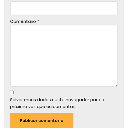
Comentário
*
Salvar meus dados neste navegador para a
próxima vez que eu comentar.