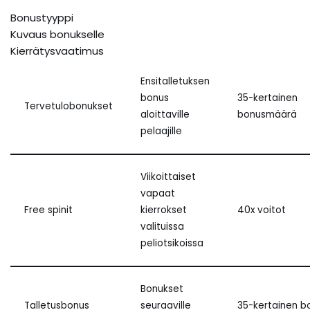
Bonustyyppi
Kuvaus bonukselle
Kierrätysvaatimus
Ensitalletuksen
bonus
35-kertainen
Tervetulobonukset
aloittaville
bonusmäärä
pelaajille
Viikoittaiset
vapaat
Free spinit
kierrokset
40x voitot
valituissa
peliotsikoissa
Bonukset
Talletusbonus
seuraaville
35-kertainen b