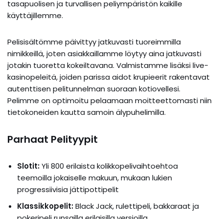
tasapuolisen ja turvallisen peliympäristön kaikille
käyttäjillemme.
Pelisisältömme päivittyy jatkuvasti tuoreimmilla
nimikkeillä, joten asiakkaillamme löytyy aina jatkuvasti
jotakin tuoretta kokeiltavana. Valmistamme lisäksi live-
kasinopeleitä, joiden parissa aidot krupieerit rakentavat
autenttisen pelitunnelman suoraan kotiovellesi.
Pelimme on optimoitu pelaamaan moitteettomasti niin
tietokoneiden kautta samoin älypuhelimilla.
Parhaat Pelityypit
Slotit:
Yli 800 erilaista kolikkopelivaihtoehtoa
teemoilla jokaiselle makuun, mukaan lukien
progressiivisia jättipottipelit
Klassikkopelit:
Black Jack, rulettipeli, bakkaraat ja
pokeripeli runsailla erilaisilla versioilla