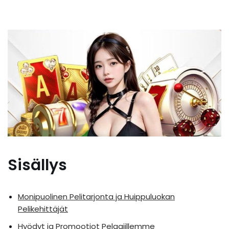
Sisällys
Monipuolinen Pelitarjonta ja Huippuluokan
Pelikehittäjät
Hyödyt ja Promootiot Pelaajillemme