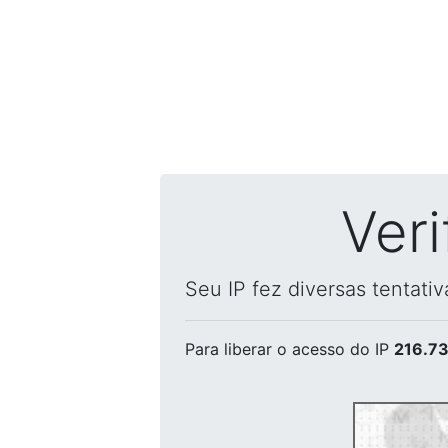
Ver
Seu IP fez diversas tentati
Para liberar o acesso
do IP
216.73