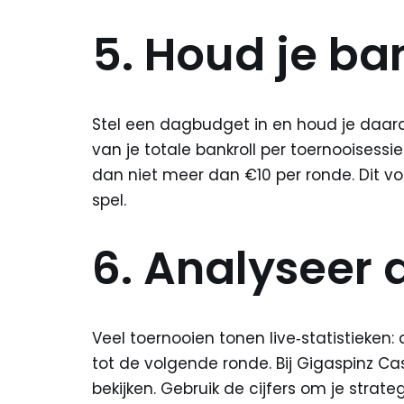
5. Houd je ba
Stel een dagbudget in en houd je daara
van je totale bankroll per toernooisessi
dan niet meer dan €10 per ronde. Dit voo
spel.
6. Analyseer 
Veel toernooien tonen live‑statistieken:
tot de volgende ronde. Bij Gigaspinz Ca
bekijken. Gebruik de cijfers om je strat