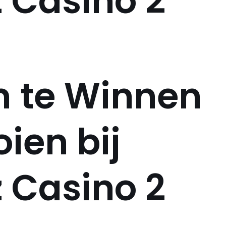
 Casino 2
m te Winnen
ien bij
 Casino 2