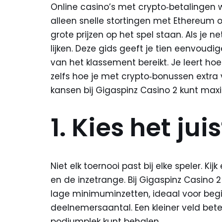
Online casino’s met crypto‑betalingen w
alleen snelle stortingen met Ethereum 
grote prijzen op het spel staan. Als je 
lijken. Deze gids geeft je tien eenvoudig
van het klassement bereikt. Je leert hoe 
zelfs hoe je met crypto‑bonussen extra v
kansen bij Gigaspinz Casino 2 kunt maxi
1. Kies het jui
Niet elk toernooi past bij elke speler. Kijk
en de inzetrange. Bij Gigaspinz Casino 
lage minimuminzetten, ideaal voor begin
deelnemersaantal. Een kleiner veld bete
podiumplek kunt behalen.