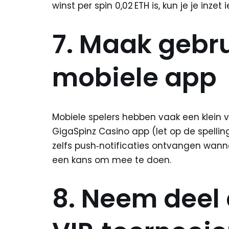
winst per spin 0,02 ETH is, kun je je inz
7. Maak gebr
mobiele app
Mobiele spelers hebben vaak een klein v
GigaSpinz Casino app (let op de spelling
zelfs push‑notificaties ontvangen wanne
een kans om mee te doen.
8. Neem deel