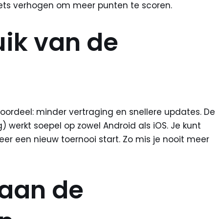
et iets verhogen om meer punten te scoren.
uik van de
oordeel: minder vertraging en snellere updates. De
) werkt soepel op zowel Android als iOS. Je kunt
er een nieuw toernooi start. Zo mis je nooit meer
 aan de