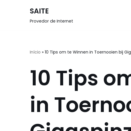
SAITE
Pular
Provedor de Internet
para
o
conteúdo
Início
»
10 Tips om te Winnen in Toernooien bij Gi
10 Tips o
in Toernoo