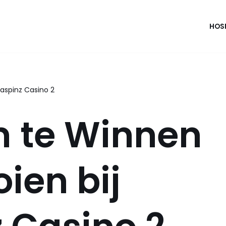
HOSP
gaspinz Casino 2
m te Winnen
ien bij