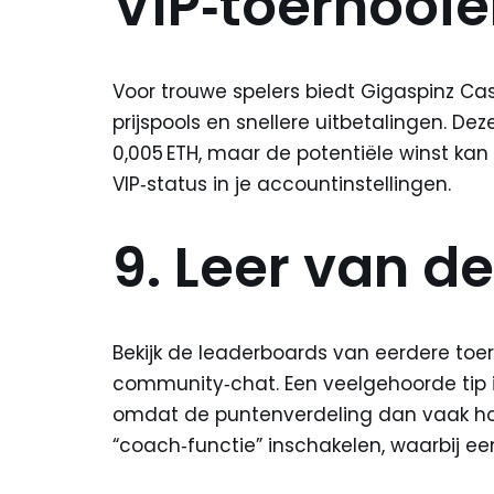
VIP‑toernooi
Voor trouwe spelers biedt Gigaspinz Ca
prijspools en snellere uitbetalingen. D
0,005 ETH, maar de potentiële winst kan t
VIP‑status in je accountinstellingen.
9. Leer van d
Bekijk de leaderboards van eerdere toer
community‑chat. Een veelgehoorde tip is
omdat de puntenverdeling dan vaak hoger
“coach‑functie” inschakelen, waarbij een