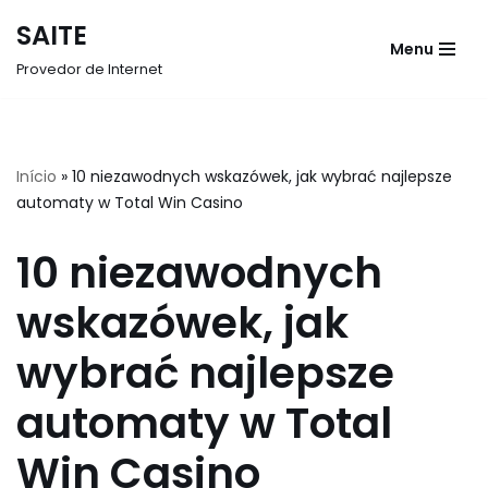
SAITE
Menu
Pular
Provedor de Internet
para
o
conteúdo
Início
»
10 niezawodnych wskazówek, jak wybrać najlepsze
automaty w Total Win Casino
10 niezawodnych
wskazówek, jak
wybrać najlepsze
automaty w Total
Win Casino