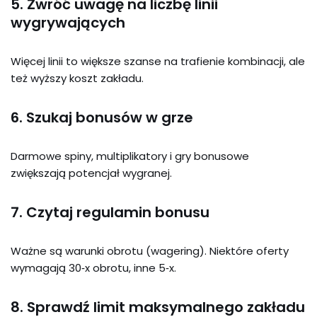
5. Zwróć uwagę na liczbę linii
wygrywających
Więcej linii to większe szanse na trafienie kombinacji, ale
też wyższy koszt zakładu.
6. Szukaj bonusów w grze
Darmowe spiny, multiplikatory i gry bonusowe
zwiększają potencjał wygranej.
7. Czytaj regulamin bonusu
Ważne są warunki obrotu (wagering). Niektóre oferty
wymagają 30‑x obrotu, inne 5‑x.
8. Sprawdź limit maksymalnego zakładu