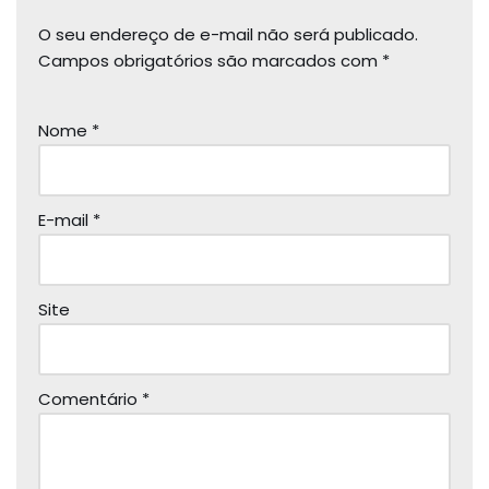
O seu endereço de e-mail não será publicado.
Campos obrigatórios são marcados com
*
Nome
*
E-mail
*
Site
Comentário
*