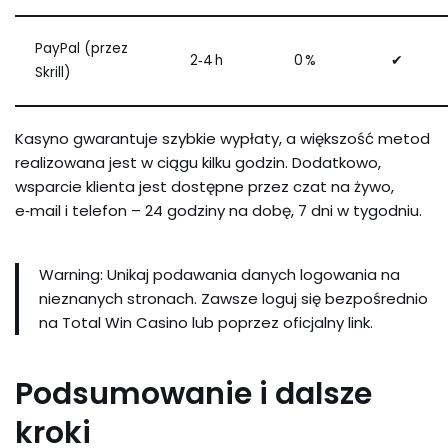
PayPal (przez
2‑4 h
0 %
✔
Skrill)
Kasyno gwarantuje szybkie wypłaty, a większość metod
realizowana jest w ciągu kilku godzin. Dodatkowo,
wsparcie klienta jest dostępne przez czat na żywo,
e‑mail i telefon – 24 godziny na dobę, 7 dni w tygodniu.
Warning: Unikaj podawania danych logowania na
nieznanych stronach. Zawsze loguj się bezpośrednio
na Total Win Casino lub poprzez oficjalny link.
Podsumowanie i dalsze
kroki