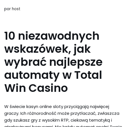
por
host
10 niezawodnych
wskazówek, jak
wybrać najlepsze
automaty w Total
Win Casino
W świecie kasyn online sloty przyciągają najwięcej
graczy. Ich różnorodność może przytłaczać, zwłaszcza
gdy szukasz gry z wysokim RTP, ciekawą tematyką i
atrakcyjnymi bonusami. Nie każdy automat spełni Twoje