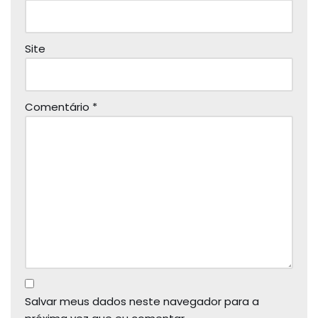
Site
Comentário
*
Salvar meus dados neste navegador para a