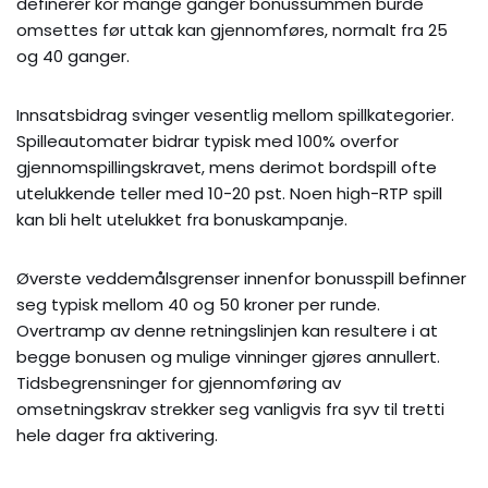
definerer kor mange ganger bonussummen burde
omsettes før uttak kan gjennomføres, normalt fra 25
og 40 ganger.
Innsatsbidrag svinger vesentlig mellom spillkategorier.
Spilleautomater bidrar typisk med 100% overfor
gjennomspillingskravet, mens derimot bordspill ofte
utelukkende teller med 10-20 pst. Noen high-RTP spill
kan bli helt utelukket fra bonuskampanje.
Øverste veddemålsgrenser innenfor bonusspill befinner
seg typisk mellom 40 og 50 kroner per runde.
Overtramp av denne retningslinjen kan resultere i at
begge bonusen og mulige vinninger gjøres annullert.
Tidsbegrensninger for gjennomføring av
omsetningskrav strekker seg vanligvis fra syv til tretti
hele dager fra aktivering.