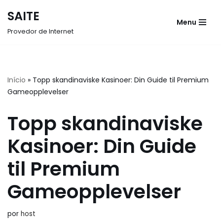
SAITE
Menu
Pular
Provedor de Internet
para
o
conteúdo
Início
»
Topp skandinaviske Kasinoer: Din Guide til Premium
Gameopplevelser
Topp skandinaviske
Kasinoer: Din Guide
til Premium
Gameopplevelser
por
host