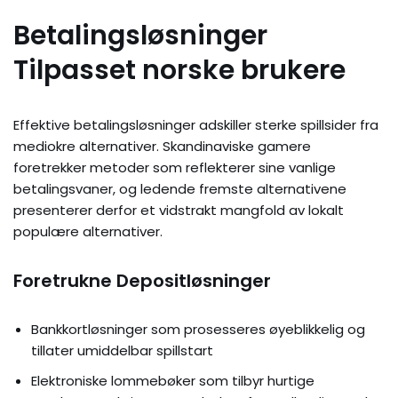
Betalingsløsninger
Tilpasset norske brukere
Effektive betalingsløsninger adskiller sterke spillsider fra
mediokre alternativer. Skandinaviske gamere
foretrekker metoder som reflekterer sine vanlige
betalingsvaner, og ledende fremste alternativene
presenterer derfor et vidstrakt mangfold av lokalt
populære alternativer.
Foretrukne Depositløsninger
Bankkortløsninger som prosesseres øyeblikkelig og
tillater umiddelbar spillstart
Elektroniske lommebøker som tilbyr hurtige