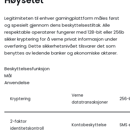
Høysetet
Legitimiteten til enhver gamingplattform måles først
og spesielt gjennom dens beskyttelsestiltak. Alle
respektable operatører fungerer med 128-bit eller 256b
sikker kryptering for å verne privat informasjon under
overføring. Dette sikkerhetsnivået tilsvarer det som
benyttes av ledende banker og økonomiske aktører.
Beskyttelsesfunksjon
Mål
Anvendelse
Verne
Kryptering
256-b
datatransaksjoner
2-faktor
Kontobeskyttelse
SMS e
identitetskontroll