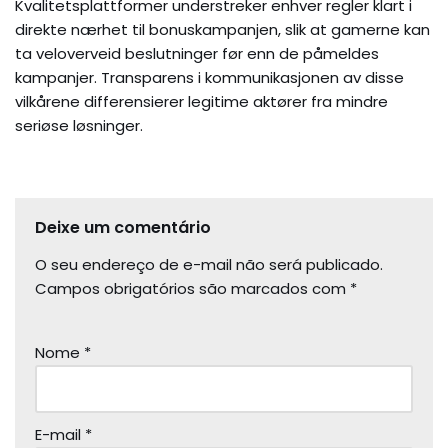
Kvalitetsplattformer understreker enhver regler klart i
direkte nærhet til bonuskampanjen, slik at gamerne kan
ta veloverveid beslutninger før enn de påmeldes
kampanjer. Transparens i kommunikasjonen av disse
vilkårene differensierer legitime aktører fra mindre
seriøse løsninger.
Deixe um comentário
O seu endereço de e-mail não será publicado.
Campos obrigatórios são marcados com
*
Nome
*
E-mail
*