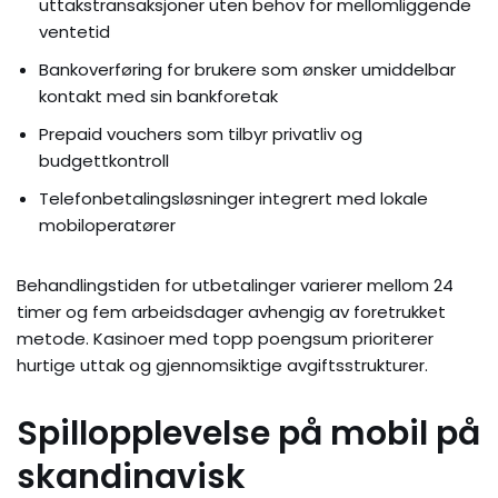
uttakstransaksjoner uten behov for mellomliggende
ventetid
Bankoverføring for brukere som ønsker umiddelbar
kontakt med sin bankforetak
Prepaid vouchers som tilbyr privatliv og
budgettkontroll
Telefonbetalingsløsninger integrert med lokale
mobiloperatører
Behandlingstiden for utbetalinger varierer mellom 24
timer og fem arbeidsdager avhengig av foretrukket
metode. Kasinoer med topp poengsum prioriterer
hurtige uttak og gjennomsiktige avgiftsstrukturer.
Spillopplevelse på mobil på
skandinavisk